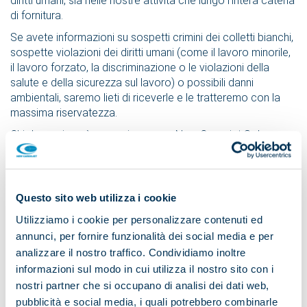
diritti umani, sia nelle nostre attività che lungo l'intera catena
di fornitura.
Se avete informazioni su sospetti crimini dei colletti bianchi,
sospette violazioni dei diritti umani (come il lavoro minorile,
il lavoro forzato, la discriminazione o le violazioni della
salute e della sicurezza sul lavoro) o possibili danni
ambientali, saremo lieti di riceverle e le tratteremo con la
massima riservatezza.
Chi denuncia può comunicare con New Cargojet S.r.l.
mantenendo la propria identità riservata.
E’ disponibile il seguente canale di segnalazione, utilizzabile
a livello internazionale:
whistelblowing@newcargojet.com
Questo sito web utilizza i cookie
Utilizziamo i cookie per personalizzare contenuti ed
Nota sulla data privacy:
annunci, per fornire funzionalità dei social media e per
New Cargojet S.r.l. è il responsabile del sistema di
analizzare il nostro traffico. Condividiamo inoltre
whistleblowing e raccoglie ed elabora i vostri dati a questo
informazioni sul modo in cui utilizza il nostro sito con i
proposito. Questi vengono utilizzati per ricevere ed
nostri partner che si occupano di analisi dei dati web,
elaborare in modo sicuro e confidenziale le informazioni
pubblicità e social media, i quali potrebbero combinarle