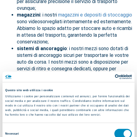
per assicurare precisione il servizio di trasporto
ovunque;
magazzini
: i nostri
magazzini e depositi di stoccaggio
sono videosorvegliati internamente ed esternamente.
Abbiamo lo spazio adatto per stoccare auto e ricambi
in attesa del trasporto, garantendo la perfetta
conservazione;
sistemi di ancoraggio
: i nostri mezzi sono dotati di
sistemi di ancoraggio sicuri per trasportare le vostre
auto da corsa. I nostri mezzi sono a disposizione per
servizi di ritiro e consegna dedicati, oppure per
groupage;
personale qualificato
: il nostro team è formato da
esperti, appositamente formati per maneggiare con
Questo sito web utilizza i cookie
le cure necessarie i mezzi durante le operazioni di
Utilizziamo i cookie per personalizzare contenuti ed annunci, per fornire funzionalità dei
social media e per analizzare il nostro traffico. Condividiamo inoltre informazioni sul
carico e scarico;
modo in cui utilizza il nostro sito con i nostri partner che si occupano di analisi dei dati
assistenza doganale
: i nostri uffici, con uno staff
web, pubblicità e social media, i quali potrebbero combinarle con altre informazioni che
dedicato ed aggiornato sulle norme nazionali ed
ha fornito loro o che hanno raccolto dal suo utilizzo dei loro servizi.
internazionali, può occuparsi del disbrigo delle
pratiche doganali
. Dalla compilazione della
Selezione
Necessari
modulistica alla preparazione della documentazione
del