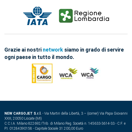
Grazie ai nostri
network
siamo in grado di servire
ogni paese in tutto il mondo.
NEW CARGOJET S.r.l.
- Via Martiri della Libertà, 3 – (corner) Via Papa Giovanni
XXIII, 20050 Liscate (MI)
C.C.I.A. Milano 822692/Trib. di Milano Reg. Società n. 145633-3614-33 - C.F. e
P.I. 01284390158 - Capitale Sociale 31.200,00 Euro