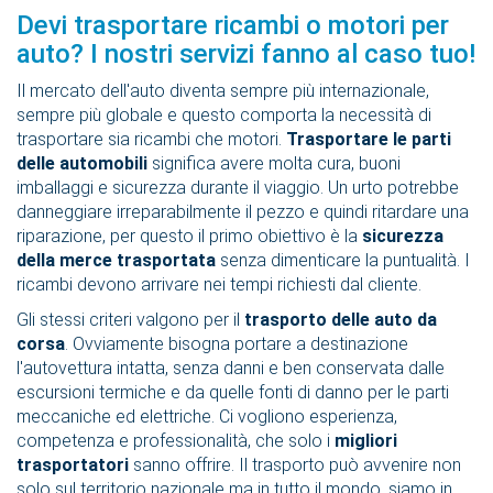
Devi trasportare ricambi o motori per
auto? I nostri servizi fanno al caso tuo!
Il mercato dell'auto diventa sempre più internazionale,
sempre più globale e questo comporta la necessità di
trasportare sia ricambi che motori.
Trasportare le parti
delle automobili
significa avere molta cura, buoni
imballaggi e sicurezza durante il viaggio. Un urto potrebbe
danneggiare irreparabilmente il pezzo e quindi ritardare una
riparazione, per questo il primo obiettivo è la
sicurezza
della merce trasportata
senza dimenticare la puntualità. I
ricambi devono arrivare nei tempi richiesti dal cliente.
Gli stessi criteri valgono per il
trasporto delle auto da
corsa
. Ovviamente bisogna portare a destinazione
l'autovettura intatta, senza danni e ben conservata dalle
escursioni termiche e da quelle fonti di danno per le parti
meccaniche ed elettriche. Ci vogliono esperienza,
competenza e professionalità, che solo i
migliori
trasportatori
sanno offrire. Il trasporto può avvenire non
solo sul territorio nazionale ma in tutto il mondo, siamo in